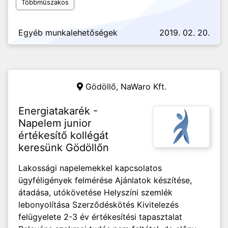
Többműszakos
Egyéb munkalehetőségek
2019. 02. 20.
Gödöllő,
NaWaro Kft.
Energiatakarék -
Napelem junior
értékesítő kollégát
keresünk Gödöllőn
Lakossági napelemekkel kapcsolatos
ügyféligények felmérése Ajánlatok készítése,
átadása, utókövetése Helyszíni szemlék
lebonyolítása Szerződéskötés Kivitelezés
felügyelete 2-3 év értékesítési tapasztalat