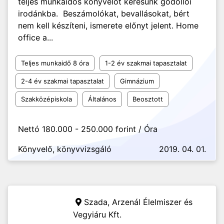
teljes munkaidős könyvelőt keresünk gödöllői
irodánkba. Beszámolókat, bevallásokat, bért
nem kell készíteni, ismerete előnyt jelent. Home
office a...
Teljes munkaidő 8 óra
1-2 év szakmai tapasztalat
2-4 év szakmai tapasztalat
Gimnázium
Szakközépiskola
Általános
Beosztott
Nettó 180.000 - 250.000 forint / Óra
Könyvelő, könyvvizsgáló
2019. 04. 01.
Szada,
Arzenál Élelmiszer és
Vegyiáru Kft.