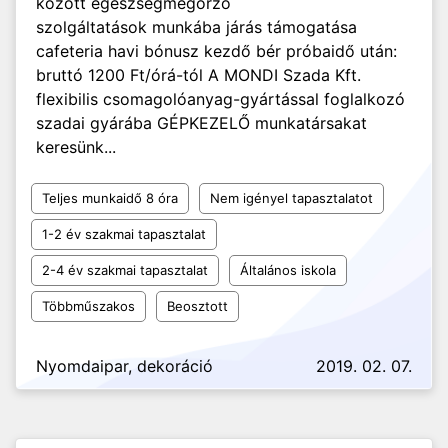
között egészségmegőrző
szolgáltatások munkába járás támogatása
cafeteria havi bónusz kezdő bér próbaidő után:
bruttó 1200 Ft/órá-tól A MONDI Szada Kft.
flexibilis csomagolóanyag-gyártással foglalkozó
szadai gyárába GÉPKEZELŐ munkatársakat
keresünk...
Teljes munkaidő 8 óra
Nem igényel tapasztalatot
1-2 év szakmai tapasztalat
2-4 év szakmai tapasztalat
Általános iskola
Többműszakos
Beosztott
Nyomdaipar, dekoráció
2019. 02. 07.