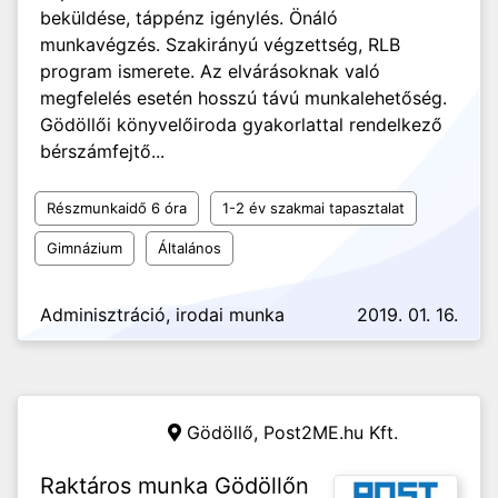
beküldése, táppénz igénylés. Önáló
munkavégzés. Szakirányú végzettség, RLB
program ismerete. Az elvárásoknak való
megfelelés esetén hosszú távú munkalehetőség.
Gödöllői könyvelőiroda gyakorlattal rendelkező
bérszámfejtő...
Részmunkaidő 6 óra
1-2 év szakmai tapasztalat
Gimnázium
Általános
Adminisztráció, irodai munka
2019. 01. 16.
Gödöllő,
Post2ME.hu Kft.
Raktáros munka Gödöllőn