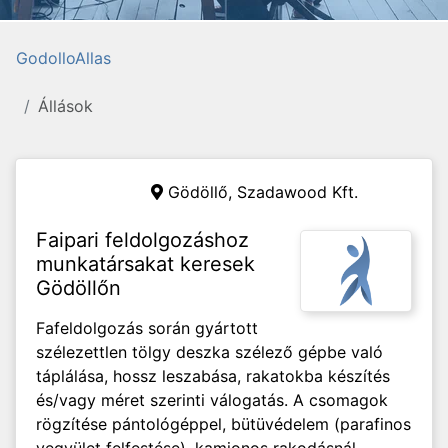
GodolloAllas
Állások
Gödöllő,
Szadawood Kft.
Faipari feldolgozáshoz
munkatársakat keresek
Gödöllőn
Fafeldolgozás során gyártott
szélezettlen tölgy deszka szélező gépbe való
táplálása, hossz leszabása, rakatokba készítés
és/vagy méret szerinti válogatás. A csomagok
rögzítése pántológéppel, bütüvédelem (parafinos