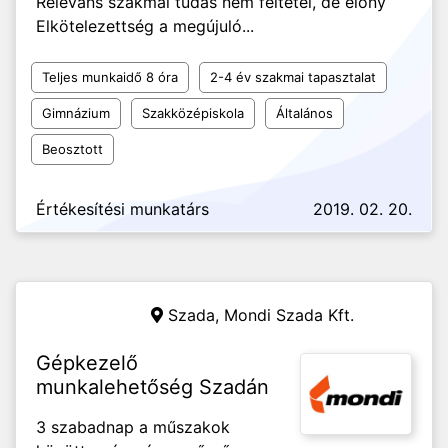
Releváns szakmai tudás nem feltétel, de előny
Elkötelezettség a megújuló...
Teljes munkaidő 8 óra
2-4 év szakmai tapasztalat
Gimnázium
Szakközépiskola
Általános
Beosztott
Értékesítési munkatárs
2019. 02. 20.
Szada,
Mondi Szada Kft.
Gépkezelő
munkalehetőség Szadán
3 szabadnap a műszakok