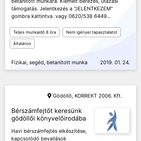
betanított munkára. Kiemelt bérezés, utazási
támogatás. Jelentkezés a "JELENTKEZEM"
gombra kattintva. vagy 0620/538 6449...
Teljes munkaidő 8 óra
Nem igényel tapasztalatot
Általános
Fizikai, segéd, betanított munka
2019. 01. 24.
Gödöllő,
KORREKT 2006. Kft.
Bérszámfejtőt keresünk
gödöllői könyvelőirodába
Havi bérszámfejtés elkészítése,
kapcsolódó bevallások