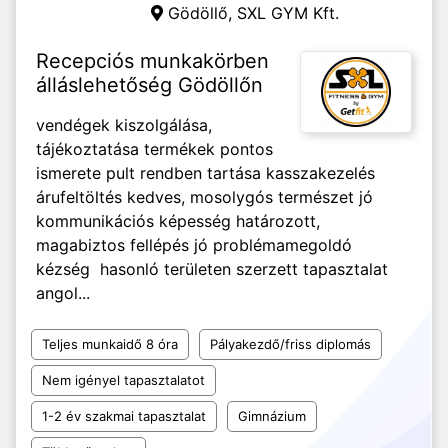
Gödöllő,
SXL GYM Kft.
Recepciós munkakörben
álláslehetőség Gödöllőn
vendégek kiszolgálása,
tájékoztatása termékek pontos
ismerete pult rendben tartása kasszakezelés
árufeltöltés kedves, mosolygós természet jó
kommunikációs képesség határozott,
magabiztos fellépés jó problémamegoldó
kézség hasonló területen szerzett tapasztalat
angol...
Teljes munkaidő 8 óra
Pályakezdő/friss diplomás
Nem igényel tapasztalatot
1-2 év szakmai tapasztalat
Gimnázium