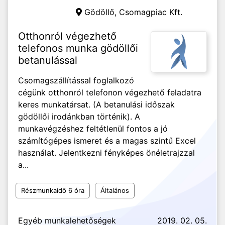
Gödöllő,
Csomagpiac Kft.
Otthonról végezhető
telefonos munka gödöllői
betanulással
Csomagszállítással foglalkozó
cégünk otthonról telefonon végezhető feladatra
keres munkatársat. (A betanulási időszak
gödöllői irodánkban történik). A
munkavégzéshez feltétlenül fontos a jó
számítógépes ismeret és a magas szintű Excel
használat. Jelentkezni fényképes önéletrajzzal
a...
Részmunkaidő 6 óra
Általános
Egyéb munkalehetőségek
2019. 02. 05.