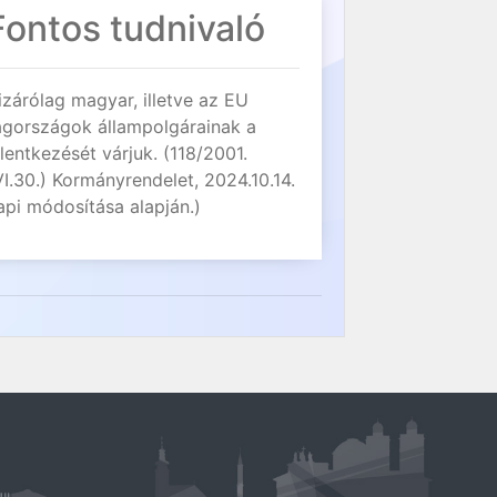
Fontos tudnivaló
izárólag magyar, illetve az EU
agországok állampolgárainak a
elentkezését várjuk. (118/2001.
VI.30.) Kormányrendelet, 2024.10.14.
api módosítása alapján.)