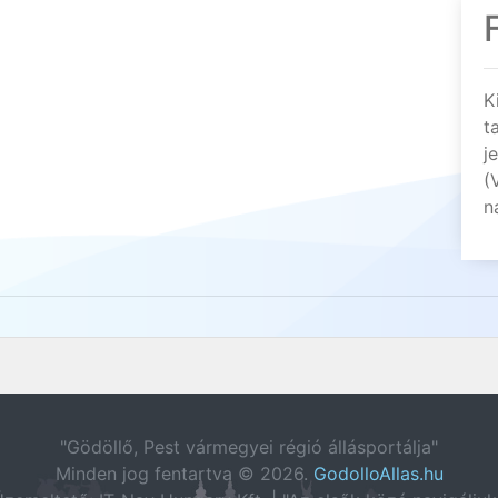
K
t
j
(
n
"Gödöllő, Pest vármegyei régió állásportálja"
Minden jog fentartva © 2026.
GodolloAllas.hu