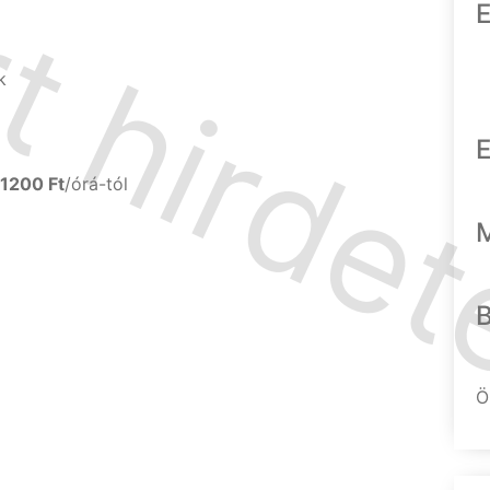
E
k
E
1200 Ft
/órá-tól
Ö