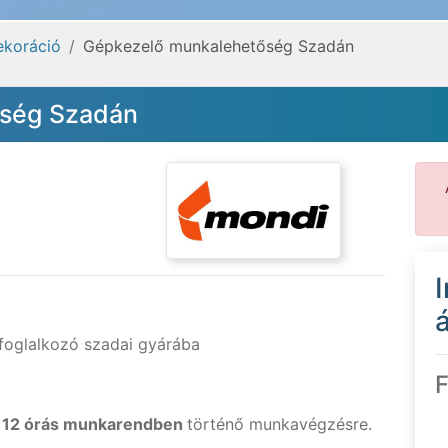
ekoráció
Gépkezelő munkalehetőség Szadán
ség Szadán
á
 foglalkozó szadai gyárába
F
-
12 órás munkarendben
történő munkavégzésre.