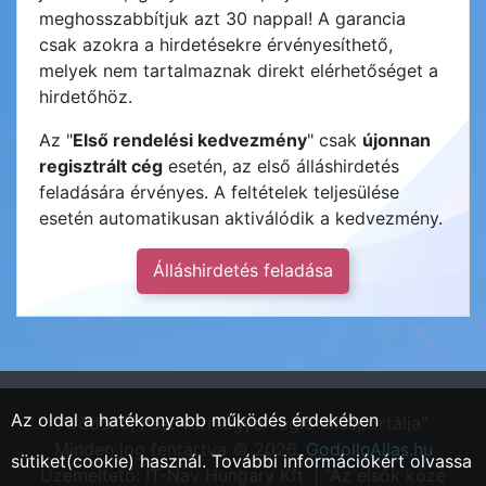
meghosszabbítjuk azt 30 nappal! A garancia
csak azokra a hirdetésekre érvényesíthető,
melyek nem tartalmaznak direkt elérhetőséget a
hirdetőhöz.
Az "
Első rendelési kedvezmény
" csak
újonnan
regisztrált cég
esetén, az első álláshirdetés
feladására érvényes. A feltételek teljesülése
esetén automatikusan aktiválódik a kedvezmény.
Álláshirdetés feladása
Az oldal a hatékonyabb működés érdekében
"Gödöllő, Pest vármegyei régió állásportálja"
Minden jog fentartva © 2026.
GodolloAllas.hu
sütiket(cookie) használ. További információkért olvassa
Üzemeltető: IT-Nav Hungary Kft. | "Az elsők közé