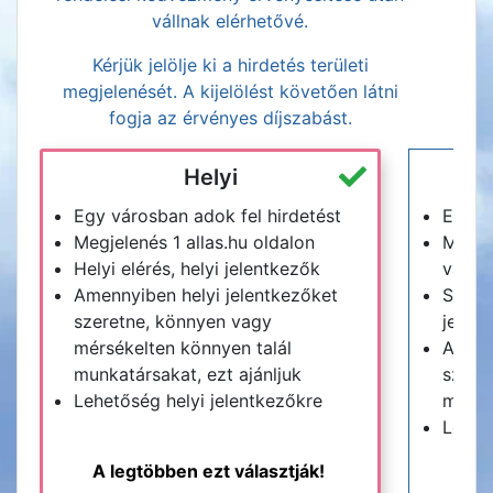
vállnak elérhetővé.
Kérjük jelölje ki a hirdetés területi
megjelenését. A kijelölést követően látni
fogja az érvényes díjszabást.
Helyi
Egy városban adok fel hirdetést
Egy m
Megjelenés 1 allas.hu oldalon
Megje
Helyi elérés, helyi jelentkezők
vagy a
Amennyiben helyi jelentkezőket
Széle
szeretne, könnyen vagy
jelen
mérsékelten könnyen talál
Amenn
munkatársakat, ezt ajánljuk
szeret
Lehetőség helyi jelentkezőkre
munkat
Lehet
A legtöbben ezt választják!
M