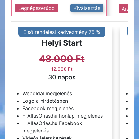
Legnépszerűbb
Kiválasztás
Ajánlot
Első rendelési kedvezmény 75 %
El
Helyi Start
48.000 Ft
12.000 Ft
30 napos
Weboldal megjelenés
We
Logó a hirdetésben
Log
Facebook megjelenés
Fa
+ AllasOrias.hu honlap megjelenés
+ A
+ AllasOrias.hu Facebook
+ A
megjelenés
me
Videós jelentkezések
Vid