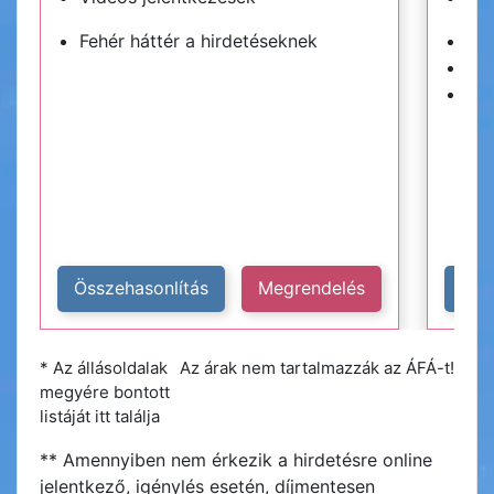
Fehér háttér a hirdetéseknek
Kék
Hir
Plu
Összehasonlítás
Megrendelés
Öss
* Az állásoldalak
Az árak nem tartalmazzák az ÁFÁ-t!
megyére bontott
listáját itt találja
** Amennyiben nem érkezik a hirdetésre online
jelentkező, igénylés esetén, díjmentesen