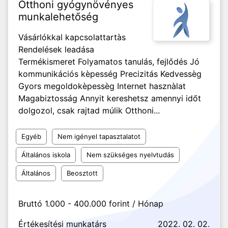
Otthoni gyógynövényes
munkalehetőség
Vásárlókkal kapcsolattartàs
Rendelések leadása
Termékismeret Folyamatos tanulás, fejlődés Jó
kommunikációs kèpesség Precizitás Kedvessèg
Gyors megoldokèpessèg Internet hasznàlat
Magabiztosság Annyit kereshetsz amennyi időt
dolgozol, csak rajtad múlik Otthoni...
Egyéb
Nem igényel tapasztalatot
Általános iskola
Nem szükséges nyelvtudás
Általános
Beosztott
Bruttó 1.000 - 400.000 forint / Hónap
Értékesítési munkatárs
2022. 02. 02.