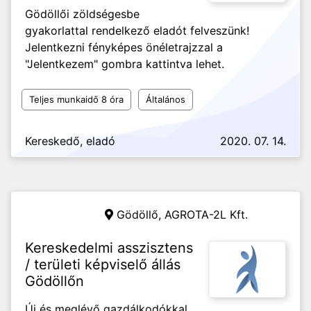
Gödöllői zöldségesbe
gyakorlattal rendelkező eladót felveszünk!
Jelentkezni fényképes önéletrajzzal a
"Jelentkezem" gombra kattintva lehet.
Teljes munkaidő 8 óra
Általános
Kereskedő, eladó
2020. 07. 14.
Gödöllő,
AGROTA-2L Kft.
Kereskedelmi asszisztens
/ területi képviselő állás
Gödöllőn
Új és meglévő gazdálkodókkal