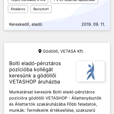
Általános
Beosztott
Kereskedő, eladó
2019. 09. 11.
Gödöllő,
VETASA Kft.
Bolti eladó-pénztáros
pozícióba kollégát
keresünk a gödöllői
VETASHOP áruházba
Munkatársat keresünk Bolti eladó-pénztáros
pozícióra gödöllői VETASHOP - Állattenyésztők
és Állattartók szakáruházába Főbb feladatok,
munkák: Termékeink értékesítése, szakszerű