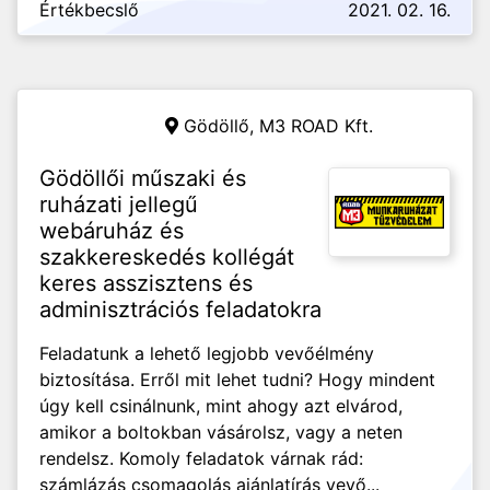
Értékbecslő
2021. 02. 16.
Gödöllő,
M3 ROAD Kft.
Gödöllői műszaki és
ruházati jellegű
webáruház és
szakkereskedés kollégát
keres asszisztens és
adminisztrációs feladatokra
Feladatunk a lehető legjobb vevőélmény
biztosítása. Erről mit lehet tudni? Hogy mindent
úgy kell csinálnunk, mint ahogy azt elvárod,
amikor a boltokban vásárolsz, vagy a neten
rendelsz. Komoly feladatok várnak rád:
számlázás csomagolás ajánlatírás vevő...