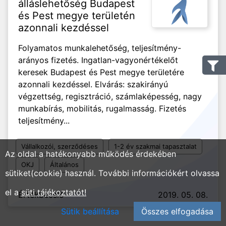
álláslehetőség Budapest
és Pest megye területén
azonnali kezdéssel
Folyamatos munkalehetőség, teljesítmény-
arányos fizetés. Ingatlan-vagyonértékelőt
keresek Budapest és Pest megye területére
azonnali kezdéssel. Elvárás: szakirányú
végzettség, regisztráció, számlaképesség, nagy
munkabírás, mobilitás, rugalmasság. Fizetés
teljesítmény...
Vállalkozói, szerződéses
1-2 év szakmai tapasztalat
Az oldal a hatékonyabb működés érdekében
OKJ
Általános
sütiket(cookie) használ. További információkért olvassa
el a
süti tájékoztatót!
Értékbecslő
2019. 05. 08.
Sütik beállítása
Összes elfogadása