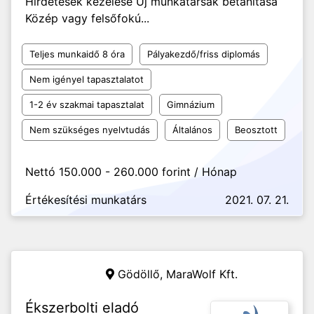
Hirdetések kezelése Új munkatársak betanítása
Közép vagy felsőfokú...
Teljes munkaidő 8 óra
Pályakezdő/friss diplomás
Nem igényel tapasztalatot
1-2 év szakmai tapasztalat
Gimnázium
Nem szükséges nyelvtudás
Általános
Beosztott
Nettó 150.000 - 260.000 forint / Hónap
Értékesítési munkatárs
2021. 07. 21.
Gödöllő,
MaraWolf Kft.
Ékszerbolti eladó