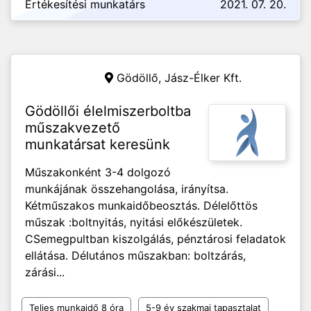
Értékesítési munkatárs
2021. 07. 20.
Gödöllő,
Jász-Élker Kft.
Gödöllői élelmiszerboltba
műszakvezető
munkatársat keresünk
Műszakonként 3-4 dolgozó
munkájának összehangolása, irányítsa.
Kétműszakos munkaidőbeosztás. Délelőttös
műszak :boltnyitás, nyitási előkészületek.
CSemegpultban kiszolgálás, pénztárosi feladatok
ellátása. Délutános műszakban: boltzárás,
zárási...
Teljes munkaidő 8 óra
5-9 év szakmai tapasztalat