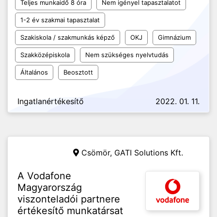
Teljes munkaidő 8 óra
Nem igényel tapasztalatot
1-2 év szakmai tapasztalat
Szakiskola / szakmunkás képző
OKJ
Gimnázium
Szakközépiskola
Nem szükséges nyelvtudás
Általános
Beosztott
Ingatlanértékesítő
2022. 01. 11.
Csömör,
GATI Solutions Kft.
A Vodafone
Magyarország
viszonteladói partnere
értékesítő munkatársat