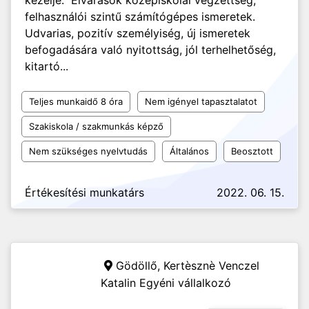
kezelje. Elvárások középiskolai végzettség,
felhasználói szintű számítógépes ismeretek.
Udvarias, pozitív személyiség, új ismeretek
befogadására való nyitottság, jól terhelhetőség,
kitartó...
Teljes munkaidő 8 óra
Nem igényel tapasztalatot
Szakiskola / szakmunkás képző
Nem szükséges nyelvtudás
Általános
Beosztott
Értékesítési munkatárs
2022. 06. 15.
Gödöllő,
Kertèsznè Venczel
Katalin Egyéni vállalkozó