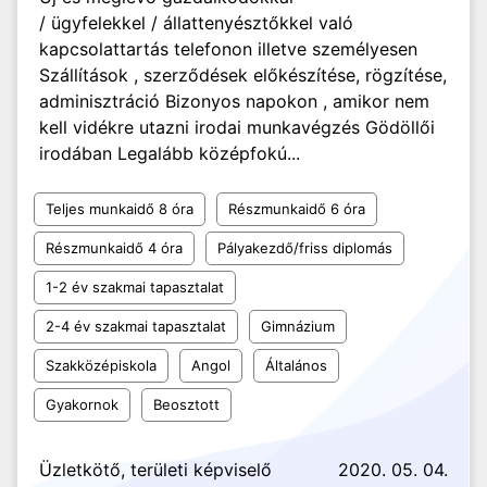
/ ügyfelekkel / állattenyésztőkkel való
kapcsolattartás telefonon illetve személyesen
Szállítások , szerződések előkészítése, rögzítése,
adminisztráció Bizonyos napokon , amikor nem
kell vidékre utazni irodai munkavégzés Gödöllői
irodában Legalább középfokú...
Teljes munkaidő 8 óra
Részmunkaidő 6 óra
Részmunkaidő 4 óra
Pályakezdő/friss diplomás
1-2 év szakmai tapasztalat
2-4 év szakmai tapasztalat
Gimnázium
Szakközépiskola
Angol
Általános
Gyakornok
Beosztott
Üzletkötő, területi képviselő
2020. 05. 04.