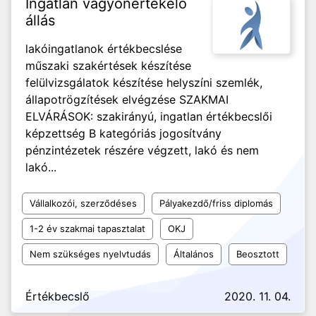
Ingatlan vagyonértékelő
állás
lakóingatlanok értékbecslése
műszaki szakértések készítése
felülvizsgálatok készítése helyszíni szemlék,
állapotrögzítések elvégzése SZAKMAI
ELVÁRÁSOK: szakirányú, ingatlan értékbecslői
képzettség B kategóriás jogosítvány
pénzintézetek részére végzett, lakó és nem
lakó...
Vállalkozói, szerződéses
Pályakezdő/friss diplomás
1-2 év szakmai tapasztalat
OKJ
Nem szükséges nyelvtudás
Általános
Beosztott
Értékbecslő
2020. 11. 04.