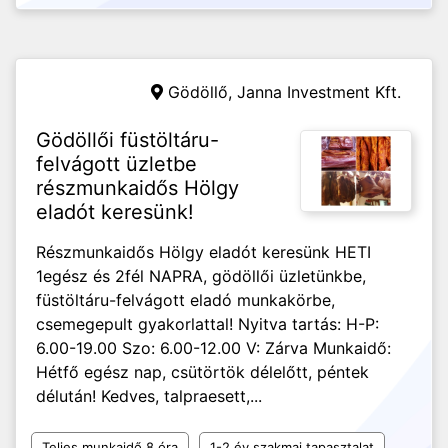
Gödöllő,
Janna Investment Kft.
Gödöllői füstöltáru-
felvágott üzletbe
részmunkaidős Hölgy
eladót keresünk!
Részmunkaidős Hölgy eladót keresünk HETI
1egész és 2fél NAPRA, gödöllői üzletünkbe,
füstöltáru-felvágott eladó munkakörbe,
csemegepult gyakorlattal! Nyitva tartás: H-P:
6.00-19.00 Szo: 6.00-12.00 V: Zárva Munkaidő:
Hétfő egész nap, csütörtök délelőtt, péntek
délután! Kedves, talpraesett,...
Teljes munkaidő 8 óra
1-2 év szakmai tapasztalat