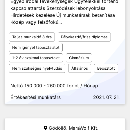
Egyéb irodai tevékenységek Ügyfelekkel történő
kapcsolattartás Szerződések lebonyolítása
Hirdetések kezelése Új munkatársak betanítása
Közép vagy felsőfokú...
Teljes munkaidő 8 óra
Pályakezdő/friss diplomás
Nem igényel tapasztalatot
1-2 év szakmai tapasztalat
Gimnázium
Nem szükséges nyelvtudás
Általános
Beosztott
Nettó 150.000 - 260.000 forint / Hónap
Értékesítési munkatárs
2021. 07. 21.
Gödöllő,
MaraWolf Kft.