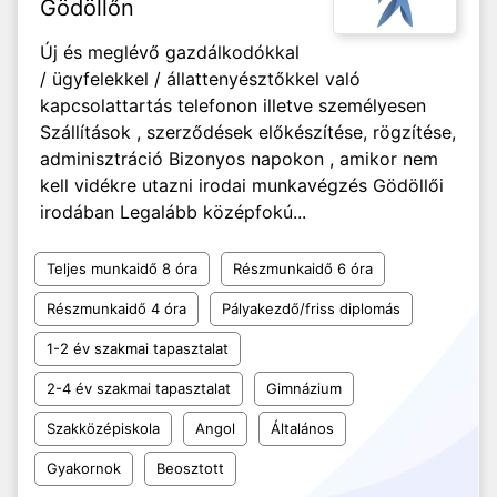
Gödöllőn
Új és meglévő gazdálkodókkal
/ ügyfelekkel / állattenyésztőkkel való
kapcsolattartás telefonon illetve személyesen
Szállítások , szerződések előkészítése, rögzítése,
adminisztráció Bizonyos napokon , amikor nem
kell vidékre utazni irodai munkavégzés Gödöllői
irodában Legalább középfokú...
Teljes munkaidő 8 óra
Részmunkaidő 6 óra
Részmunkaidő 4 óra
Pályakezdő/friss diplomás
1-2 év szakmai tapasztalat
2-4 év szakmai tapasztalat
Gimnázium
Szakközépiskola
Angol
Általános
Gyakornok
Beosztott