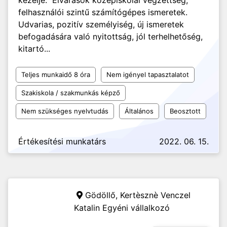
kezelje. Elvárások középiskolai végzettség,
felhasználói szintű számítógépes ismeretek.
Udvarias, pozitív személyiség, új ismeretek
befogadására való nyitottság, jól terhelhetőség,
kitartó...
Teljes munkaidő 8 óra
Nem igényel tapasztalatot
Szakiskola / szakmunkás képző
Nem szükséges nyelvtudás
Általános
Beosztott
Értékesítési munkatárs
2022. 06. 15.
Gödöllő,
Kertèsznè Venczel
Katalin Egyéni vállalkozó