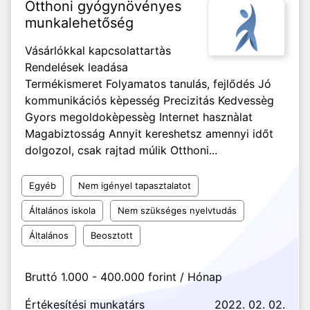
Otthoni gyógynövényes
munkalehetőség
Vásárlókkal kapcsolattartàs
Rendelések leadása
Termékismeret Folyamatos tanulás, fejlődés Jó
kommunikációs kèpesség Precizitás Kedvessèg
Gyors megoldokèpessèg Internet hasznàlat
Magabiztosság Annyit kereshetsz amennyi időt
dolgozol, csak rajtad múlik Otthoni...
Egyéb
Nem igényel tapasztalatot
Általános iskola
Nem szükséges nyelvtudás
Általános
Beosztott
Bruttó 1.000 - 400.000 forint / Hónap
Értékesítési munkatárs
2022. 02. 02.