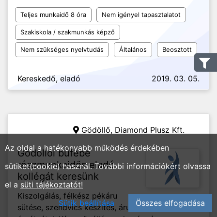
Teljes munkaidő 8 óra
Nem igényel tapasztalatot
Szakiskola / szakmunkás képző
Nem szükséges nyelvtudás
Általános
Beosztott
Kereskedő, eladó
2019. 03. 05.
Gödöllő,
Diamond Plusz Kft.
Az oldal a hatékonyabb működés érdekében
Gödöllői büfébe
részmunkaidős eladó
sütiket(cookie) használ. További információkért olvassa
kollégát keresünk
el a
süti tájékoztatót!
Kiszolgálás, félkész pékáru
Sütik beállítása
Összes elfogadása
sütése, szendvics készítés, árufeltöltés,