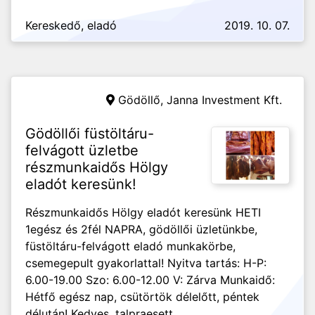
Kereskedő, eladó
2019. 10. 07.
Gödöllő,
Janna Investment Kft.
Gödöllői füstöltáru-
felvágott üzletbe
részmunkaidős Hölgy
eladót keresünk!
Részmunkaidős Hölgy eladót keresünk HETI
1egész és 2fél NAPRA, gödöllői üzletünkbe,
füstöltáru-felvágott eladó munkakörbe,
csemegepult gyakorlattal! Nyitva tartás: H-P:
6.00-19.00 Szo: 6.00-12.00 V: Zárva Munkaidő:
Hétfő egész nap, csütörtök délelőtt, péntek
délután! Kedves, talpraesett,...