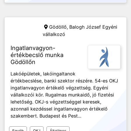
Gödöllő,
Balogh József Egyéni
vállalkozó
Ingatlanvagyon-
értékbecslő munka
Gödöllőn
Lakóépületek, lakóingaltanok
értékbecslése, banki szektor részére. 54-es OKJ
ingatlanvagyon értékelő végzettség. Egyéni
vállalkozói kör. Rugalmas munkaidő, jó fizetési
lehetőség. OKJ-s végzettséggel keresek,
azonnali kezdéssel ingatlanvagyon értékelő
szakembert. Budapest és Pest...
Egyéb
OKJ
Általános