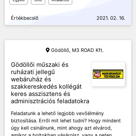
Értékbecslő
2021. 02. 16.
Gödöllő,
M3 ROAD Kft.
Gödöllői műszaki és
ruházati jellegű
webáruház és
szakkereskedés kollégát
keres asszisztens és
adminisztrációs feladatokra
Feladatunk a lehető legjobb vevőélmény
biztosítása. Erről mit lehet tudni? Hogy mindent
úgy kell csinálnunk, mint ahogy azt elvárod,
amikor a boltokban vásárolsz, vagy a neten