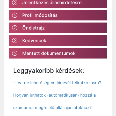
Jelentkezés álláshirdetésre
Profil módosítás
Önéletrajz
Kedvencek
Mentett dokumentumok
Leggyakoribb kérdések:
Van-e lehetőségem hírlevél feliratkozásra?
Hogyan juthatok (automatikusan) hozzá a
számomra megfelelő állásajánlatokhoz?