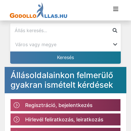
Állásoldalainkon felmerülő
gyakran ismételt kérdések
Regisztráció, bejelentkezés
Hírlevél feliratkozás, leiratkozás