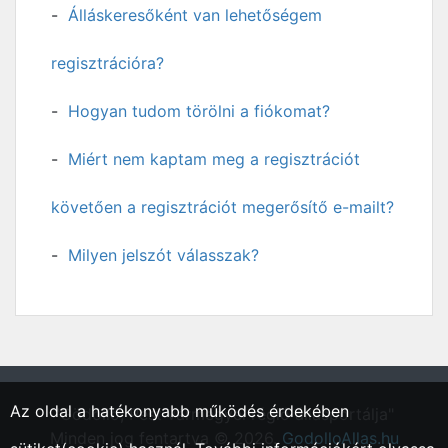
Álláskeresőként van lehetőségem
regisztrációra?
Hogyan tudom törölni a fiókomat?
Miért nem kaptam meg a regisztrációt
követően a regisztrációt megerősítő e-mailt?
Milyen jelszót válasszak?
Az oldal a hatékonyabb működés érdekében
"Gödöllő, Pest vármegyei régió állásportálja"
Minden jog fentartva © 2026.
GodolloAllas.hu