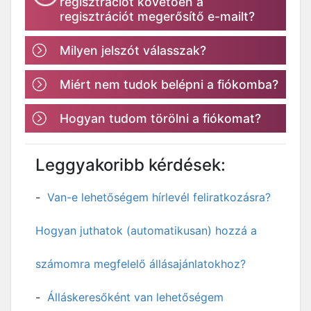
regisztrációt követően a
regisztrációt megerősítő e-mailt?
Milyen jelszót válasszak?
Miért nem tudok belépni a fiókomba?
Hogyan tudom törölni a fiókomat?
Leggyakoribb kérdések:
Van-e lehetőségem hírlevél feliratkozásra?
Hogyan juthatok (automatikusan) hozzá a
számomra megfelelő állásajánlatokhoz?
Álláskeresőként van lehetőségem