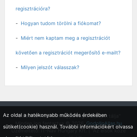
regisztrációra?
Hogyan tudom törölni a fiókomat?
Miért nem kaptam meg a regisztrációt
követően a regisztrációt megerősítő e-mailt?
Milyen jelszót válasszak?
Az oldal a hatékonyabb működés érdekében
"Gödöllő, Pest vármegyei régió állásportálja"
Minden jog fentartva © 2026.
GodolloAllas.hu
sütiket(cookie) használ. További információkért olvassa
Üzemeltető: IT-Nav Hungary Kft. | "Az elsők közé