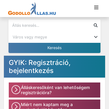
GYIK: Regisztráció,
bejelentkezés
Álláskeresőként van lehetőségem
regisztrációra?
Miért nem kaptam meg a