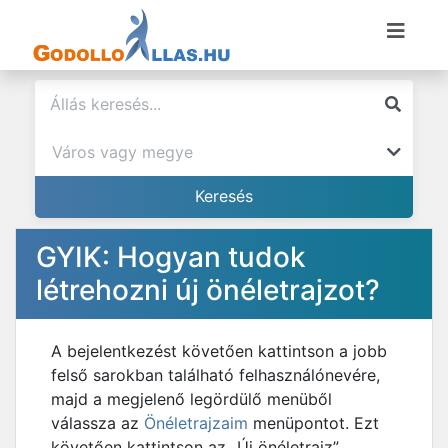
GYIK: Hogyan tudok
létrehozni új önéletrajzot?
A bejelentkezést követően kattintson a jobb
felső sarokban található felhasználónevére,
majd a megjelenő legördülő menüből
válassza az
Önéletrajzaim
menüpontot. Ezt
követően kattintson az „Új önéletrajz”