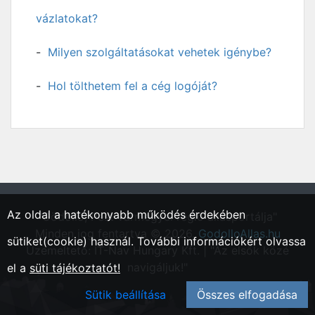
vázlatokat?
Milyen szolgáltatásokat vehetek igénybe?
Hol tölthetem fel a cég logóját?
Az oldal a hatékonyabb működés érdekében
"Gödöllő, Pest vármegyei régió állásportálja"
Minden jog fentartva © 2026.
GodolloAllas.hu
sütiket(cookie) használ. További információkért olvassa
Üzemeltető: IT-Nav Hungary Kft. | "Az elsők közé
navigáljuk!"
el a
süti tájékoztatót!
Sütik beállítása
Összes elfogadása