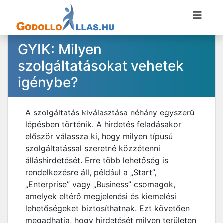
GYIK: Milyen
szolgáltatásokat vehetek
igénybe?
A szolgáltatás kiválasztása néhány egyszerű
lépésben történik. A hirdetés feladásakor
először válassza ki, hogy milyen típusú
szolgáltatással szeretné közzétenni
álláshirdetését. Erre több lehetőség is
rendelkezésre áll, például a „Start”,
„Enterprise” vagy „Business” csomagok,
amelyek eltérő megjelenési és kiemelési
lehetőségeket biztosíthatnak. Ezt követően
megadhatja, hogy hirdetését milyen területen