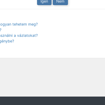
Igen
Nem
. Hogyan tehetem meg?
?
ználni a vázlatokat?
igénybe?