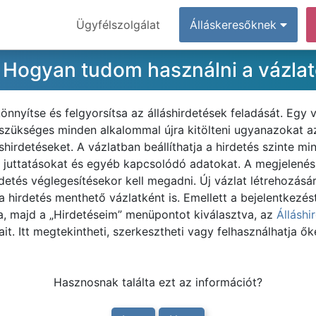
Ügyfélszolgálat
Álláskeresőknek
? Hogyan tudom használni a vázla
nnyítse és felgyorsítsa az álláshirdetések feladását. Egy v
m szükséges minden alkalommal újra kitölteni ugyanazokat 
áshirdetéseket. A vázlatban beállíthatja a hirdetés szinte 
, juttatásokat és egyéb kapcsolódó adatokat. A megjelenési
detés véglegesítésekor kell megadni. Új vázlat létrehozásá
 a hirdetés menthető vázlatként is. Emellett a bejelentkezé
va, majd a „Hirdetéseim” menüpontot kiválasztva, az
Álláshi
it. Itt megtekintheti, szerkesztheti vagy felhasználhatja ők
Hasznosnak találta ezt az információt?