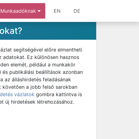
Munkaadóknak
EN
DE
tokat?
ázlat segítségével előre elmentheti
az adatokat. Ez különösen hasznos
minden elemét, például a munkakör
 és publikálási beállítások azonban
ra az álláshirdetés feladásának
st követően a jobb felső sarokban
rdetés vázlatok
gombra kattintva is
et új hirdetések létrehozásához.