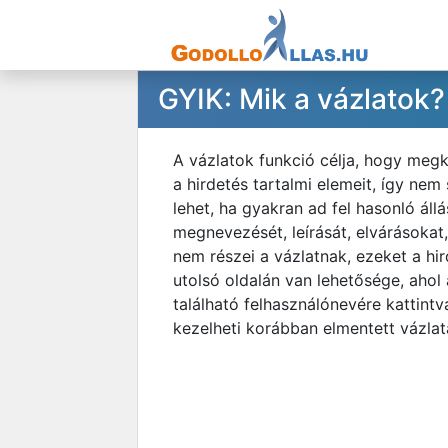
GYIK: Mik a vázlatok
A vázlatok funkció célja, hogy megkö
a hirdetés tartalmi elemeit, így ne
lehet, ha gyakran ad fel hasonló áll
megnevezését, leírását, elvárásokat
nem részei a vázlatnak, ezeket a hir
utolsó oldalán van lehetősége, ahol
található felhasználónevére kattint
kezelheti korábban elmentett vázlata