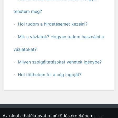
tehetem meg?
Hol tudom a hirdetésemet kezelni?
Mik a vázlatok? Hogyan tudom használni a
vázlatokat?
Milyen szolgáltatásokat vehetek igénybe?
Hol tölthetem fel a cég logóját?
Az oldal a hatékonyabb működés érdekében
"Gödöllő, Pest vármegyei régió állásportálja"