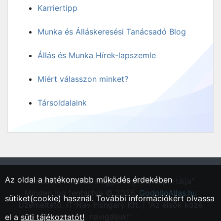
Karriertipp
Munka és Álláskeresési Tanácsadó Blog
Állás és Munka Hírek-lapszemle
Miért válasszon minket?
Társoldalaink
Az oldal a hatékonyabb működés érdekében
"Gödöllő, Pest vármegyei régió állásportálja"
Minden jog fentartva © 2026.
GodolloAllas.hu
sütiket(cookie) használ. További információkért olvassa
Üzemeltető: IT-Nav Hungary Kft. | "Az elsők közé
navigáljuk!"
el a
süti tájékoztatót!