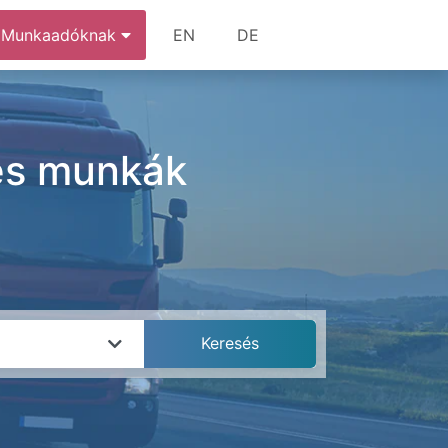
Munkaadóknak
EN
DE
 és munkák