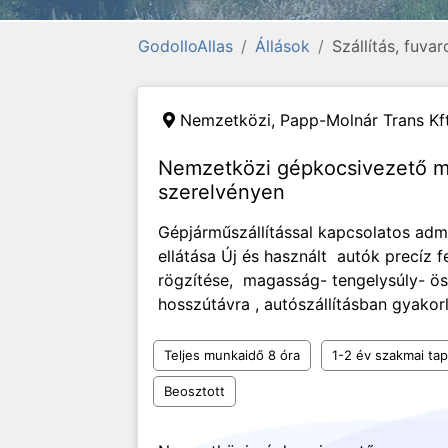
GodolloAllas
Állások
Szállítás, fuva
Nemzetközi,
Papp-Molnár Trans Kft
Nemzetközi gépkocsivezető mu
szerelvényen
Gépjárműszállítással kapcsolatos admi
ellátása Új és használt autók precíz f
rögzítése, magasság- tengelysúly- ös
hosszútávra , autószállításban gyakorl
Teljes munkaidő 8 óra
1-2 év szakmai tap
Beosztott