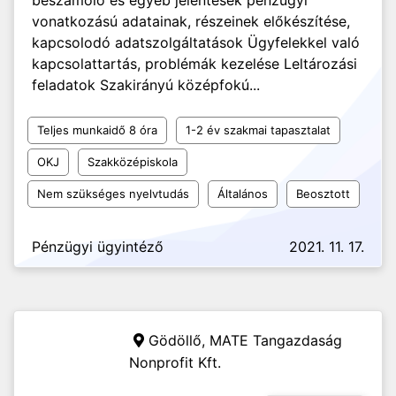
beszámoló és egyéb jelentések pénzügyi
vonatkozású adatainak, részeinek előkészítése,
kapcsolodó adatszolgáltatások Ügyfelekkel való
kapcsolattartás, problémák kezelése Leltározási
feladatok Szakirányú középfokú...
Teljes munkaidő 8 óra
1-2 év szakmai tapasztalat
OKJ
Szakközépiskola
Nem szükséges nyelvtudás
Általános
Beosztott
Pénzügyi ügyintéző
2021. 11. 17.
Gödöllő,
MATE Tangazdaság
Nonprofit Kft.