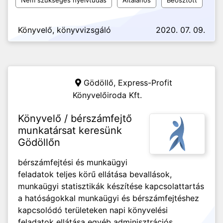
Nem szükséges nyelvtudás
Általános
Beosztott
Könyvelő, könyvvizsgáló
2020. 07. 09.
Gödöllő,
Express-Profit
Könyvelőiroda Kft.
Könyvelő / bérszámfejtő
munkatársat keresünk
Gödöllőn
bérszámfejtési és munkaügyi
feladatok teljes körű ellátása bevallások,
munkaügyi statisztikák készítése kapcsolattartás
a hatóságokkal munkaügyi és bérszámfejtéshez
kapcsolódó területeken napi könyvelési
feladatok ellátása egyéb adminisztrációs