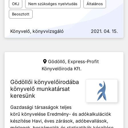
OKJ
Nem szükséges nyelvtudás
Általános
Beosztott
Könyvelő, könyvvizsgáló
2021. 04. 15.
Gödöllő,
Express-Profit
Könyvelőiroda Kft.
Gödöllői könyvelőirodába
könyvelő munkatársat
keresünk
Gazdasági társaságok teljes
körű könyvelése Eredmény- és adókalkulációk
készítése Havi, éves zárások, adóbevallások,
mérlegek, beszámolók és statisztikák készítése