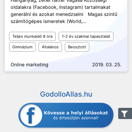
Hanganyag, zenei háttér vágása Közösségi
oldalakra (Facebook, Instagram) tartalmakat
generálni és azokat menedzselni Magas szintű
számítógépes ismeretek (World,...
Teljes munkaidő 8 óra
1-2 év szakmai tapasztalat
Gimnázium
Általános
Beosztott
Online marketing
2019. 03. 25.
GodolloAllas.hu