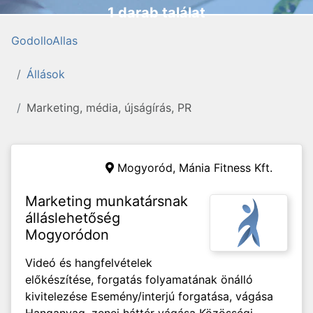
1 darab találat
GodolloAllas
Állások
Marketing, média, újságírás, PR
Mogyoród,
Mánia Fitness Kft.
Marketing munkatársnak
álláslehetőség
Mogyoródon
Videó és hangfelvételek
előkészítése, forgatás folyamatának önálló
kivitelezése Esemény/interjú forgatása, vágása