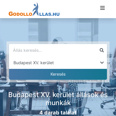
Budapest XV. kerület állások és
munkák
4 darab találat