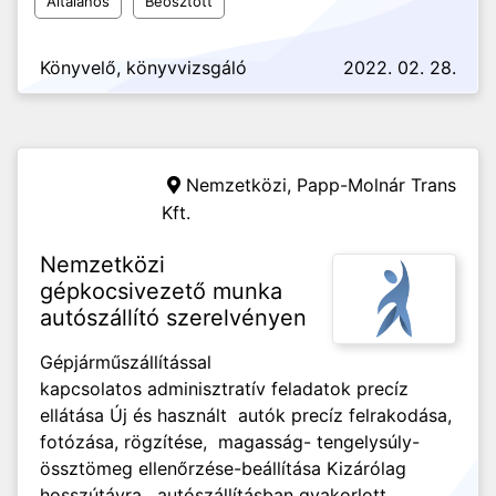
Általános
Beosztott
Könyvelő, könyvvizsgáló
2022. 02. 28.
Nemzetközi,
Papp-Molnár Trans
Kft.
Nemzetközi
gépkocsivezető munka
autószállító szerelvényen
Gépjárműszállítással
kapcsolatos adminisztratív feladatok precíz
ellátása Új és használt autók precíz felrakodása,
fotózása, rögzítése, magasság- tengelysúly-
össztömeg ellenőrzése-beállítása Kizárólag
hosszútávra , autószállításban gyakorlott