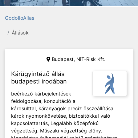
GodolloAllas
Állások
Budapest, NiT-Risk Kft.
Kárügyintéző állás
budapesti irodában
beérkező kárbejelentések
feldolgozása, konzultáció a
károsulttal, káranyagok precíz összeállítása,
károk nyomonkövetése, biztosítókkal való
kapcsolattartás, Legalább középfokú
végzettség. Műszaki végzettség előny.