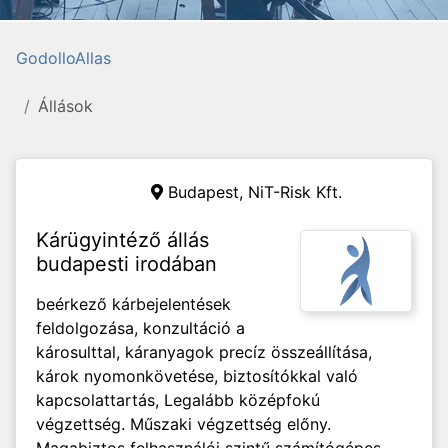
GodolloAllas
Állások
Budapest, NiT-Risk Kft.
Kárügyintéző állás
budapesti irodában
beérkező kárbejelentések
feldolgozása, konzultáció a
károsulttal, káranyagok precíz összeállítása,
károk nyomonkövetése, biztosítókkal való
kapcsolattartás, Legalább középfokú
végzettség. Műszaki végzettség előny.