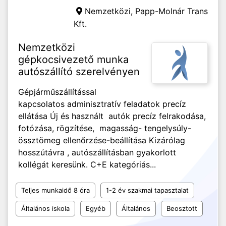
Nemzetközi,
Papp-Molnár Trans
Kft.
Nemzetközi
gépkocsivezető munka
autószállító szerelvényen
Gépjárműszállítással
kapcsolatos adminisztratív feladatok precíz
ellátása Új és használt autók precíz felrakodása,
fotózása, rögzítése, magasság- tengelysúly-
össztömeg ellenőrzése-beállítása Kizárólag
hosszútávra , autószállításban gyakorlott
kollégát keresünk. C+E kategóriás...
Teljes munkaidő 8 óra
1-2 év szakmai tapasztalat
Általános iskola
Egyéb
Általános
Beosztott