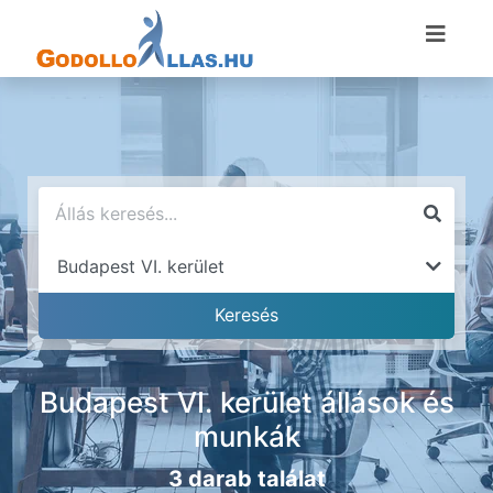
Budapest VI. kerület állások és
munkák
3 darab találat