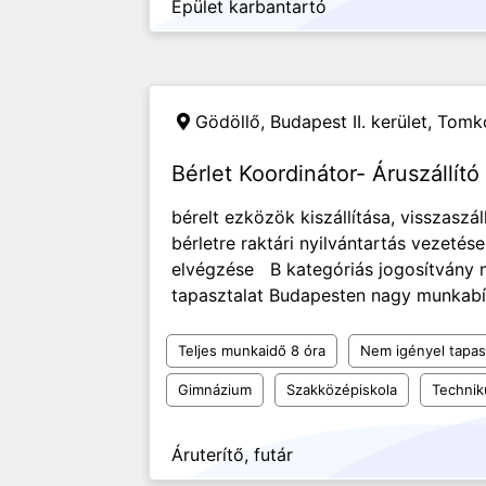
Épület karbantartó
Gödöllő, Budapest II. kerület,
Tomk
Bérlet Koordinátor- Áruszállí
bérelt ezközök kiszállítása, visszaszá
bérletre raktári nyilvántartás vezeté
elvégzése B kategóriás jogosítvány 
tapasztalat Budapesten nagy munkabír
Teljes munkaidő 8 óra
Nem igényel tapas
Gimnázium
Szakközépiskola
Techni
Áruterítő, futár