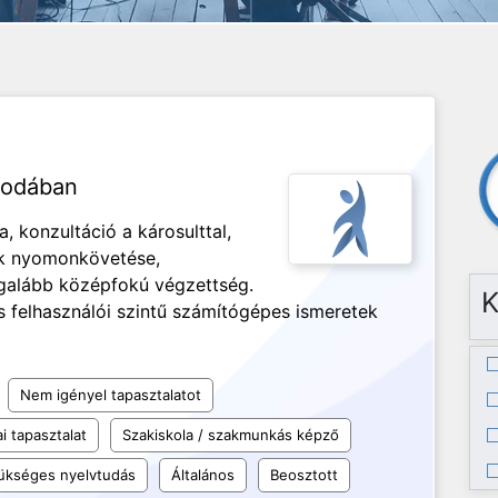
irodában
, konzultáció a károsulttal,
ok nyomonkövetése,
Legalább középfokú végzettség.
K
 felhasználói szintű számítógépes ismeretek
Nem igényel tapasztalatot
i tapasztalat
Szakiskola / szakmunkás képző
ükséges nyelvtudás
Általános
Beosztott