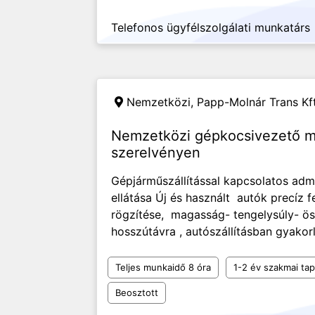
Telefonos ügyfélszolgálati munkatárs
Nemzetközi,
Papp-Molnár Trans Kft
Nemzetközi gépkocsivezető mu
szerelvényen
Gépjárműszállítással kapcsolatos admi
ellátása Új és használt autók precíz f
rögzítése, magasság- tengelysúly- ös
hosszútávra , autószállításban gyakorl
Teljes munkaidő 8 óra
1-2 év szakmai tap
Beosztott