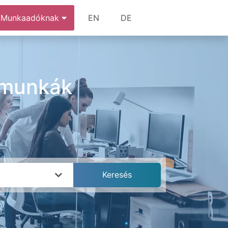
Munkaadóknak
EN
DE
s munkák