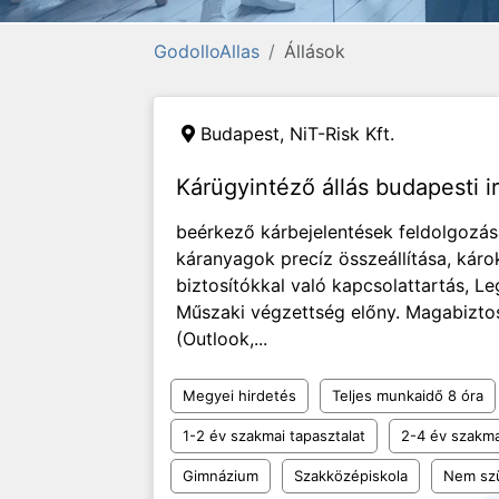
GodolloAllas
Állások
Budapest, NiT-Risk Kft.
Kárügyintéző állás budapesti 
beérkező kárbejelentések feldolgozása
káranyagok precíz összeállítása, kár
biztosítókkal való kapcsolattartás, 
Műszaki végzettség előny. Magabiztos
(Outlook,...
Megyei hirdetés
Teljes munkaidő 8 óra
1-2 év szakmai tapasztalat
2-4 év szakma
Gimnázium
Szakközépiskola
Nem sz