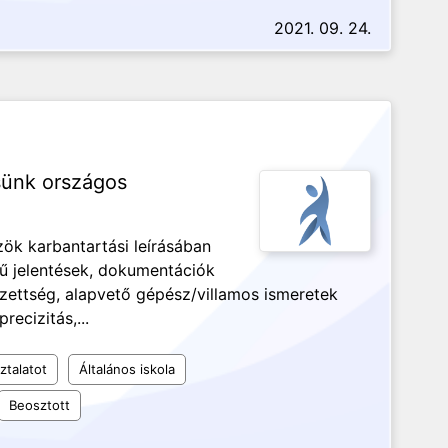
2021. 09. 24.
sünk országos
ök karbantartási leírásában
ű jelentések, dokumentációk
gzettség, alapvető gépész/villamos ismeretek
ecizitás,...
ztalatot
Általános iskola
Beosztott