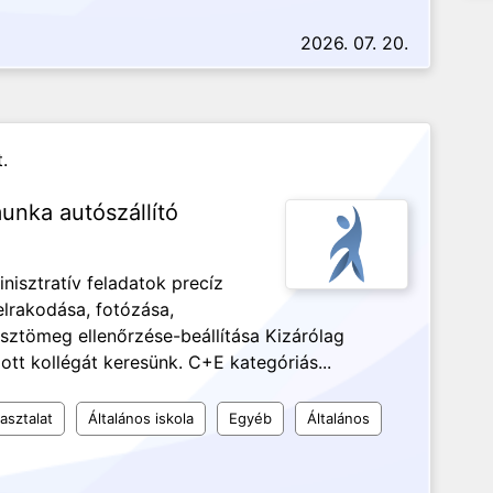
2026. 07. 20.
.
nka autószállító
nisztratív feladatok precíz
elrakodása, fotózása,
sztömeg ellenőrzése-beállítása Kizárólag
ott kollégát keresünk. C+E kategóriás...
asztalat
Általános iskola
Egyéb
Általános