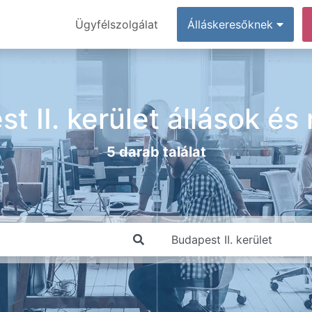
Ügyfélszolgálat
Álláskeresőknek
t II. kerület állások é
5 darab találat