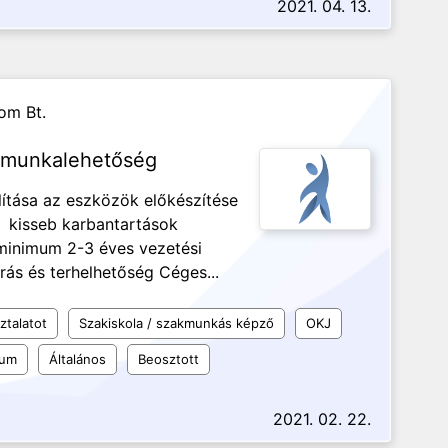
2021. 04. 13.
om Bt.
tó munkalehetőség
llítása az eszközök előkészítése
se kisseb karbantartások
minimum 2-3 éves vezetési
ás és terhelhetőség Céges...
ztalatot
Szakiskola / szakmunkás képző
OKJ
kum
Általános
Beosztott
2021. 02. 22.