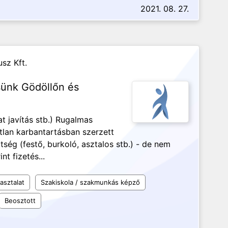
2021. 08. 27.
sz Kft.
sünk Gödöllőn és
at javítás stb.) Rugalmas
lan karbantartásban szerzett
tség (festő, burkoló, asztalos stb.) - de nem
nt fizetés...
asztalat
Szakiskola / szakmunkás képző
Beosztott