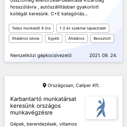
össztömeg ellenőrzése-beállítása Kizárólag
hosszútávra , autószállításban gyakorlott
kollégát keresünk. C+E kategóriás...
Teljes munkaidő 8 óra
1-2 év szakmai tapasztalat
Általános iskola
Egyéb
Általános
Beosztott
Nemzetközi gépkocsivezető
2021. 09. 24.
Országosan,
Caliper Kft.
Karbantartó munkatársat
keresünk országos
munkavégzésre
Gépek, berendezések, villamos