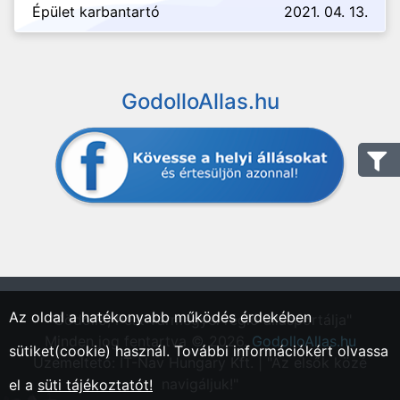
Épület karbantartó
2021. 04. 13.
GodolloAllas.hu
Az oldal a hatékonyabb működés érdekében
"Gödöllő, Pest vármegyei régió állásportálja"
Minden jog fentartva © 2026.
GodolloAllas.hu
sütiket(cookie) használ. További információkért olvassa
Üzemeltető: IT-Nav Hungary Kft. | "Az elsők közé
navigáljuk!"
el a
süti tájékoztatót!