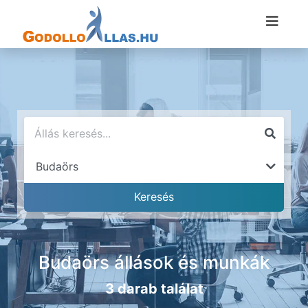
Budaörs állások és munkák
3 darab találat