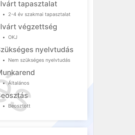
lvárt tapasztalat
2-4 év szakmai tapasztalat
lvárt végzettség
OKJ
Szükséges nyelvtudás
Nem szükséges nyelvtudás
Munkarend
Általános
Beosztás
Beosztott