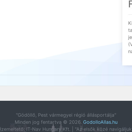
K
t
j
(
n
"Gödöllő, Pest vármegyei régió állásportálja"
Minden jog fentartva © 2026.
GodolloAllas.hu
zemeltető: IT-Nav Hungary Kft. | "Az elsők közé navigáljuk