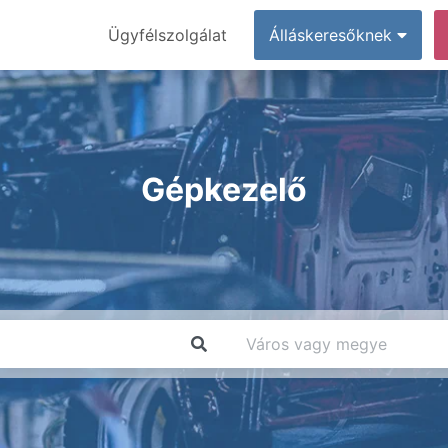
Ügyfélszolgálat
Álláskeresőknek
Gépkezelő