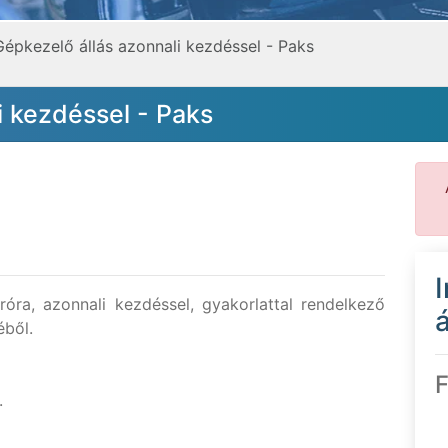
Gépkezelő állás azonnali kezdéssel - Paks
i kezdéssel - Paks
óra, azonnali kezdéssel, gyakorlattal rendelkező
á
éből.
F
.