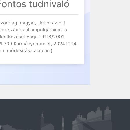
Fontos tudnivaló
izárólag magyar, illetve az EU
agországok állampolgárainak a
elentkezését várjuk. (118/2001.
VI.30.) Kormányrendelet, 2024.10.14.
api módosítása alapján.)
!"