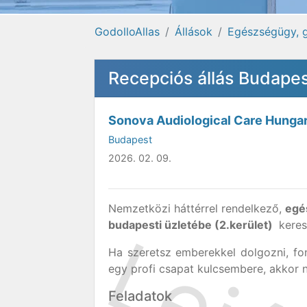
GodolloAllas
Állások
Egészségügy, 
Recepciós állás Budapes
Sonova Audiological Care Hungar
Budapest
2026. 02. 09.
Nemzetközi háttérrel rendelkező,
egé
budapesti üzletébe (2.kerület)
kere
Ha szeretsz emberekkel dolgozni, fo
egy profi csapat kulcsembere, akkor n
Feladatok