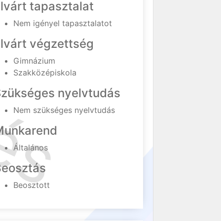
lvárt tapasztalat
Nem igényel tapasztalatot
lvárt végzettség
Gimnázium
Szakközépiskola
Szükséges nyelvtudás
Nem szükséges nyelvtudás
Munkarend
Általános
Beosztás
Beosztott