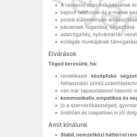
A recepció napi működésének bizt
bejövő telefonok és e-mailek kez
postai küldemények előkészítése
páciensek fogadása, eligazítása
adatrögzítés, nyilvántartás vezet
kollégák munkájának támogatás
Elvárások
Téged keresünk, ha:
rendelkezel
középfokú végzet
felhasználói szintű számítástechn
van már tapasztalatod hasonló 
kommunikatív, empatikus és se
jó a szervezőkészséged, gyorsan
önállóan és csapatban is jól dolg
Amit kínálunk
Stabil, nemzetközi háttérrel r