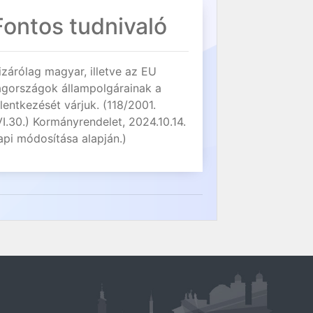
Fontos tudnivaló
izárólag magyar, illetve az EU
agországok állampolgárainak a
elentkezését várjuk. (118/2001.
VI.30.) Kormányrendelet, 2024.10.14.
api módosítása alapján.)