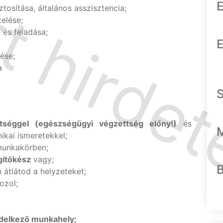
E
osítása, általános asszisztencia;
elése;
 és feladása;
E
ése;
a
tséggel (egészségügyi végzettség előny!)
és
ikai ismeretekkel;
munkakörben;
gítőkész
vagy;
 átlátod a helyzeteket;
ozol;
endelkező munkahely;