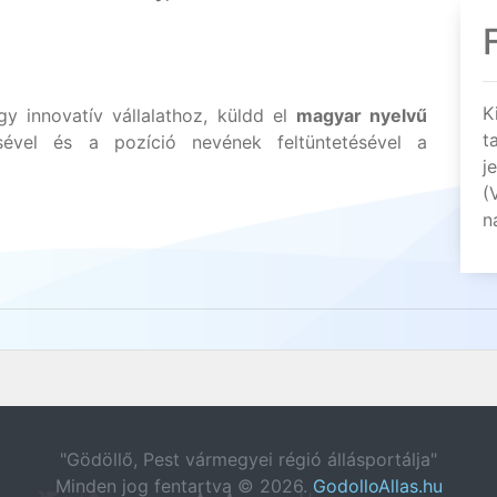
K
y innovatív vállalathoz, küldd el
magyar nyelvű
t
sével és a pozíció nevének feltüntetésével a
j
(
n
"Gödöllő, Pest vármegyei régió állásportálja"
Minden jog fentartva © 2026.
GodolloAllas.hu