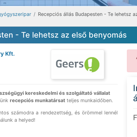
gyógyszeripar
Recepciós állás Budapesten - Te lehetsz 
ten - Te lehetsz az első benyomás
y Kft.
szségügyi kereskedelmi és szolgáltató vállalat
á
sünk
recepciós munkatársat
teljes munkaidőben.
ntos számodra a rendezettség, és örömmel lennél
F
álunk a helyed!