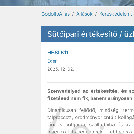
GodolloAllas
Állások
Kereskedelem, 
Sütőipari értékesítő / 
HESI Kft.
Eger
2025. 12. 02.
Szenvedélyed az értékesítés, és sz
fizetésed
nem fix, hanem arányosan 
Dinamikusan fejlődő, minőségi termé
talpraesett, eredményorientált kollégá
láncok boltjaiba, szállodáiba és a
piacunkat, hanem növelni – ebben szá