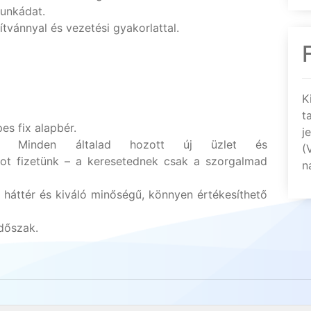
munkádat.
ítvánnyal és vezetési gyakorlattal.
K
t
s fix alapbér.
j
Minden általad hozott új üzlet és
(
kot fizetünk – a keresetednek csak a szorgalmad
n
ti háttér és kiváló minőségű, könnyen értékesíthető
dőszak.