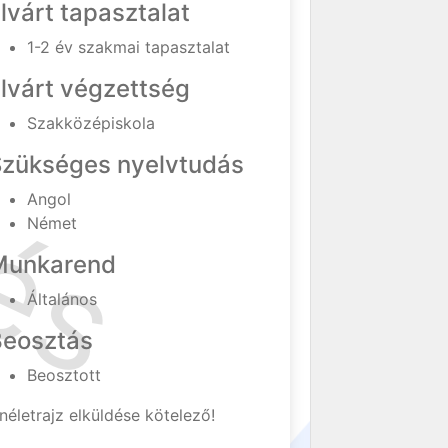
lvárt tapasztalat
1-2 év szakmai tapasztalat
lvárt végzettség
Szakközépiskola
Szükséges nyelvtudás
Angol
Német
Munkarend
Általános
Beosztás
Beosztott
néletrajz elküldése kötelező!