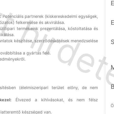
E
:
Potenciális partnerek (kiskereskedelmi egységek,
E
ózatok) felkeresése és akvirálása.
tőipari termékeink prezentálása, kóstoltatása és
kálása.
nlatok készítése, szerződéskötések menedzselése
továbbítása a gyártás felé.
redményekről.
ítésben (élelmiszeripari terület előny, de nem
kezel:
Élvezed a kihívásokat, és nem félsz
Ö
latteremtő készséged van.