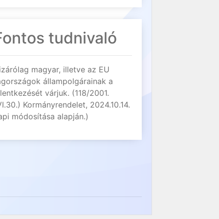
Fontos tudnivaló
izárólag magyar, illetve az EU
agországok állampolgárainak a
elentkezését várjuk. (118/2001.
VI.30.) Kormányrendelet, 2024.10.14.
api módosítása alapján.)