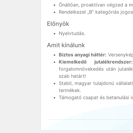
Önállóan, proaktívan végzed a 
Rendelkezel „B” kategóriás jogos
Előnyök
Nyelvtudás.
Amit kínálunk
Biztos anyagi háttér:
Versenyképe
Kiemelkedő jutalékrendszer:
forgalomnövekedés után jutalé
szab határt!
Stabil, magyar tulajdonú vállala
termékek.
Támogató csapat és betanulási i