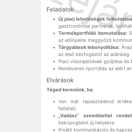
Feladatok
Új piaci lehetőségek felkutatása
gasztronómiai partnerek, bolthál
Termékportfólió bemutatása:
Sü
az előnyeink meggyőző kommuni
Tárgyalások lebonyolítása:
Árajá
az első kézfogástól az aláírásig.
Piaci visszajelzések gyűjtése és 
Rendszeres riportálás az elért e
Elvárások
Téged keresünk, ha:
Van már tapasztalatod értékes
feltétel).
„Vadász” szemlélettel rendel
bekopogtatni új helyekre.
Kiváló kommunikációs és kapcso