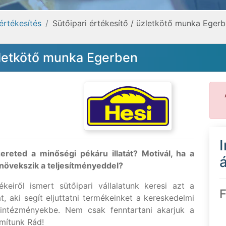
értékesítés
Sütőipari értékesítő / üzletkötő munka Eger
üzletkötő munka Egerben
ereted a minőségi pékáru illatát? Motivál, ha a
á
növekszik a teljesítményeddel?
keiről ismert sütőipari vállalatunk keresi azt a
F
t, aki segít eljuttatni termékeinket a kereskedelmi
z intézményekbe. Nem csak fenntartani akarjuk a
mítunk Rád!