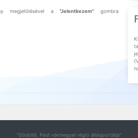
ény megjelölésével a
"Jelentkezem"
gombra
K
t
j
(
n
"Gödöllő, Pest vármegyei régió állásportálja"