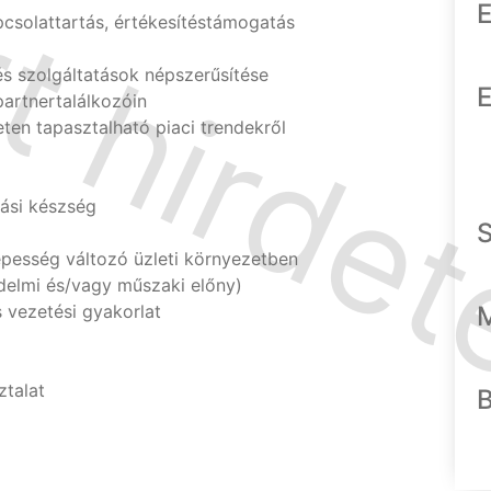
E
pcsolattartás, értékesítéstámogatás
és szolgáltatások népszerűsítése
E
partnertalálkozóin
eten tapasztalható piaci trendekről
ási készség
esség változó üzleti környezetben
delmi és/vagy műszaki előny)
 vezetési gyakorlat
ztalat