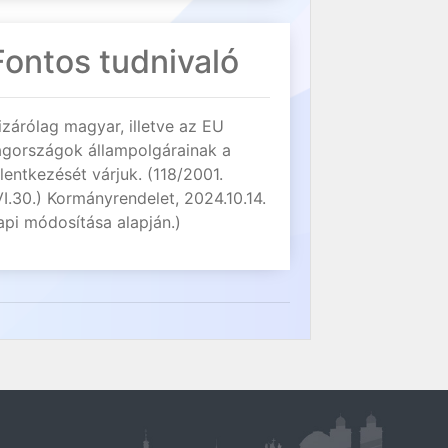
Fontos tudnivaló
izárólag magyar, illetve az EU
agországok állampolgárainak a
elentkezését várjuk. (118/2001.
VI.30.) Kormányrendelet, 2024.10.14.
api módosítása alapján.)