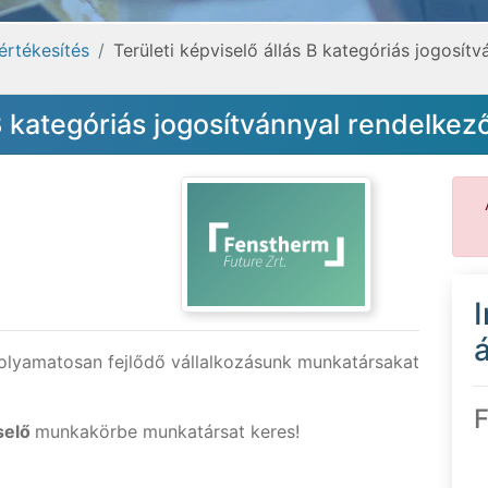
értékesítés
Területi képviselő állás B kategóriás jogosít
 B kategóriás jogosítvánnyal rendelke
á
folyamatosan fejlődő vállalkozásunk munkatársakat
F
selő
munkakörbe munkatársat keres!