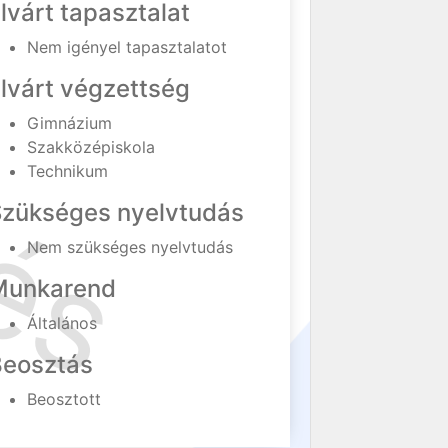
lvárt tapasztalat
Nem igényel tapasztalatot
lvárt végzettség
Gimnázium
Szakközépiskola
Technikum
Szükséges nyelvtudás
Nem szükséges nyelvtudás
Munkarend
Általános
Beosztás
Beosztott