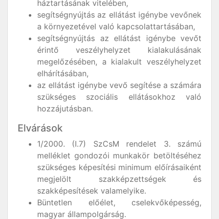
háztartásának vitelében,
segítségnyújtás az ellátást igénybe vevőnek
a környezetével való kapcsolattartásában,
segítségnyújtás az ellátást igénybe vevőt
érintő veszélyhelyzet kialakulásának
megelőzésében, a kialakult veszélyhelyzet
elhárításában,
az ellátást igénybe vevő segítése a számára
szükséges szociális ellátásokhoz való
hozzájutásban.
Elvárások
1/2000. (I.7) SzCsM rendelet 3. számú
melléklet gondozói munkakör betöltéséhez
szükséges képesítési minimum előírásaiként
megjelölt szakképzettségek és
szakképesítések valamelyike.
Büntetlen előélet, cselekvőképesség,
magyar állampolgárság.