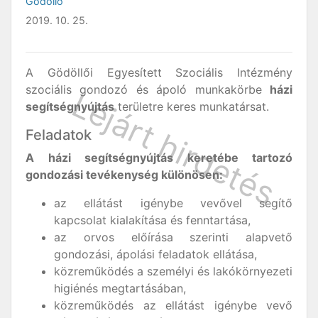
Gödöllő
2019. 10. 25.
A Gödöllői Egyesített Szociális Intézmény
szociális gondozó és ápoló munkakörbe
házi
segítségnyújtás
területre keres munkatársat.
Feladatok
A házi segítségnyújtás keretébe tartozó
gondozási tevékenység különösen:
az ellátást igénybe vevővel segítő
kapcsolat kialakítása és fenntartása,
az orvos előírása szerinti alapvető
gondozási, ápolási feladatok ellátása,
közreműködés a személyi és lakókörnyezeti
higiénés megtartásában,
közreműködés az ellátást igénybe vevő