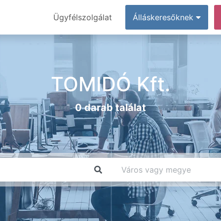
Ügyfélszolgálat
Álláskeresőknek
TOMIDÓ Kft.
0 darab találat