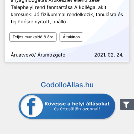
anyagmozgatás Árukészlet ellenőrzése
Telephelyi rend fenntartása A kolléga, akit
keresünk: Jó fizikummal rendelkezik, tanulásra és
fejlődésre nyitott, önálló...
Teljes munkaidő 8 óra
Általános
Áruátvevő/ Árumozgató
2021. 02. 24.
GodolloAllas.hu