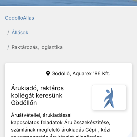
GodolloAllas
Állások
Raktározás, logisztika
Gödöllő,
Aquarex '96 Kft.
Árukiadó, raktáros
kollégát keresünk
Gödöllőn
Áruátvétellel, árukiadással
kapcsolatos feladatok Áru összekészítése,
számlának megfelelő árukiadás Gépi-, kézi