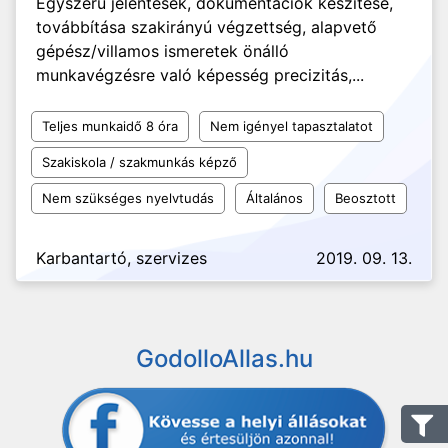
Egyszerű jelentések, dokumentációk készítése,
továbbítása szakirányú végzettség, alapvető
gépész/villamos ismeretek önálló
munkavégzésre való képesség precizitás,...
Teljes munkaidő 8 óra
Nem igényel tapasztalatot
Szakiskola / szakmunkás képző
Nem szükséges nyelvtudás
Általános
Beosztott
Karbantartó, szervizes
2019. 09. 13.
GodolloAllas.hu