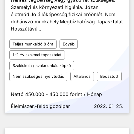
Hentes végzettség,vagy gyakorlat szükséges.
Személyi és környezeti higiénia. Józan
életmód.Jó állóképesség,fizikai erőönlét. Nem
dohányzó munkahely.Megbízhatóság. tapasztalat
Hosszútávú...
Teljes munkaidő 8 óra
Egyéb
1-2 év szakmai tapasztalat
Szakiskola / szakmunkás képző
Nem szükséges nyelvtudás
Általános
Beosztott
Nettó 450.000 - 450.000 forint / Hónap
Élelmiszer,-feldolgozóipar
2022. 01. 25.