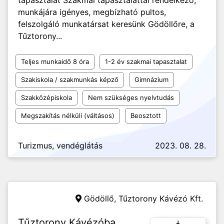
tapasztalat Szakmai tapasztalattal rendelkező,
munkájára igényes, megbízható pultos,
felszolgáló munkatársat keresünk Gödöllőre, a
Tűztorony...
Teljes munkaidő 8 óra
1-2 év szakmai tapasztalat
Szakiskola / szakmunkás képző
Gimnázium
Szakközépiskola
Nem szükséges nyelvtudás
Megszakítás nélküli (váltásos)
Beosztott
Turizmus, vendéglátás
2023. 08. 28.
Gödöllő,
Tűztorony Kávézó Kft.
Tűztorony Kávézóba