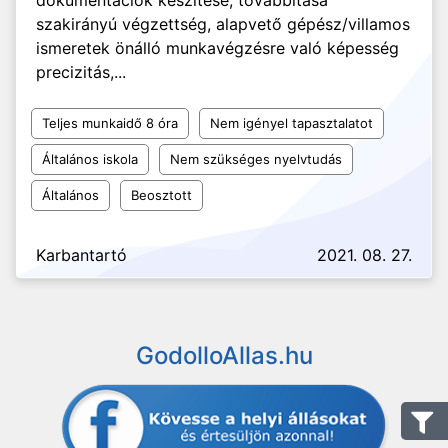
dokumentációk készítése, továbbítása
szakirányú végzettség, alapvető gépész/villamos
ismeretek önálló munkavégzésre való képesség
precizitás,...
Teljes munkaidő 8 óra
Nem igényel tapasztalatot
Általános iskola
Nem szükséges nyelvtudás
Általános
Beosztott
Karbantartó
2021. 08. 27.
GodolloAllas.hu