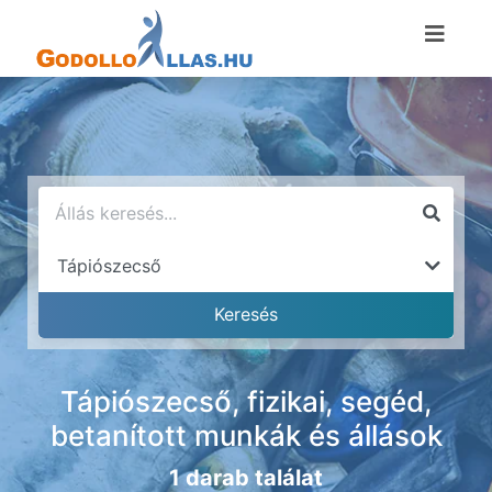
Tápiószecső, fizikai, segéd,
betanított munkák és állások
1 darab találat