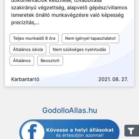
dokumentációk készítése, továbbítása
szakirányú végzettség, alapvető gépész/villamos
ismeretek önálló munkavégzésre való képesség
precizitás,...
Teljes munkaidő 8 óra
Nem igényel tapasztalatot
Általános iskola
Nem szükséges nyelvtudás
Általános
Beosztott
Karbantartó
2021. 08. 27.
GodolloAllas.hu