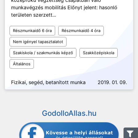
középfokú végzettség csapatban való
munkavégzés mobilitás Előnyt jelent: hasonló
területen szerzett...
Részmunkaidő 6 óra
Részmunkaidő 4 óra
Nem igényel tapasztalatot
Szakiskola / szakmunkás képző
Szakközépiskola
Általános
Fizikai, segéd, betanított munka
2019. 01. 09.
GodolloAllas.hu