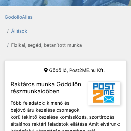
GodolloAllas
Állások
Fizikai, segéd, betanított munka
Gödöllő,
Post2ME.hu Kft.
Raktáros munka Gödöllőn
részmunkaidőben
Főbb feladatok: kimenő és
bejövő áru kezelése csomagok
körültekintő kezelése komissiózás, szortírozás
általános raktári feladatok ellátása Amit elvárunk: