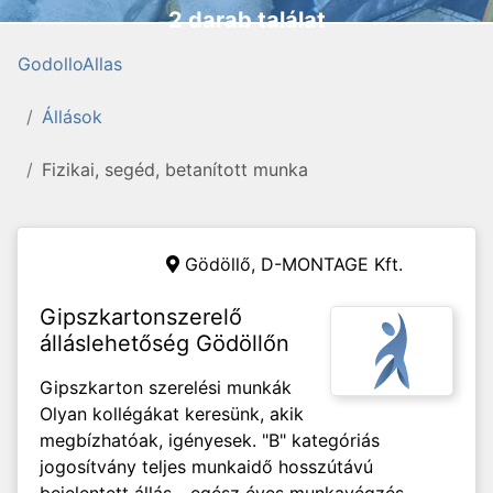
2 darab találat
GodolloAllas
Állások
Fizikai, segéd, betanított munka
Gödöllő,
D-MONTAGE Kft.
Gipszkartonszerelő
álláslehetőség Gödöllőn
Gipszkarton szerelési munkák
Olyan kollégákat keresünk, akik
megbízhatóak, igényesek. "B" kategóriás
jogosítvány teljes munkaidő hosszútávú